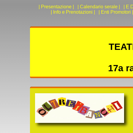
| Presentazione |
| Calendario serale |
| E D
| Info e Prenotazioni |
| Enti Promotori 
TEAT
17a r