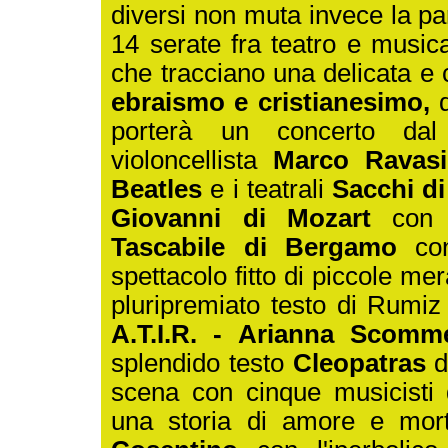
diversi non muta invece la part
14 serate fra teatro e music
che tracciano una delicata 
ebraismo e cristianesimo,
d
porterà un concerto dal 
violoncellista
Marco Ravas
Beatles
e i teatrali
Sacchi di
Giovanni di Mozart
con p
Tascabile di Bergamo
c
spettacolo fitto di piccole mer
pluripremiato testo di Rumiz c
A.T.I.R. - Arianna Scomm
splendido testo
Cleopatras
d
scena con cinque musicisti d
una storia di amore e morte